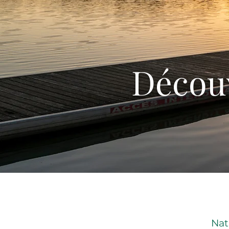
Découv
Nat