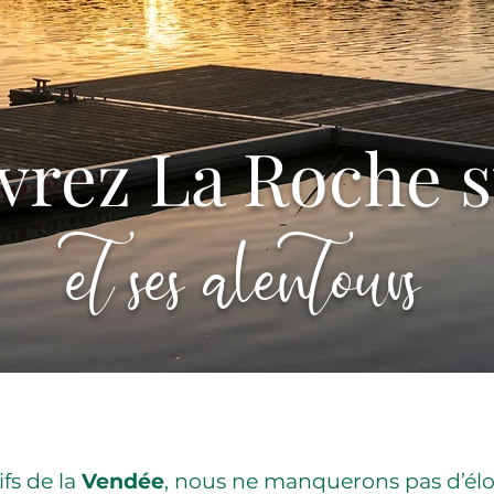
rez La Roche s
et ses alentours
ifs de la
Vendée
, nous ne manquerons pas d’él