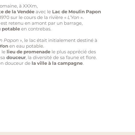
Domaine, à XXXm,
e de la Vendée
avec le
Lac de Moulin Papon
1970 sur le cours de la rivière «
L’Yon
».
est retenu en amont par un barrage,
 potable
en contrebas.
in Papon
», le lac était initialement destiné à
 Yon
en eau potable.
u le
lieu de promenade
le plus apprécié des
, sa
douceur
, la diversité de sa faune et flore.
t en douceur de
la ville à la campagne
.