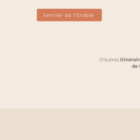
Sentier de l'Erable
D’autres
itinérai
de 