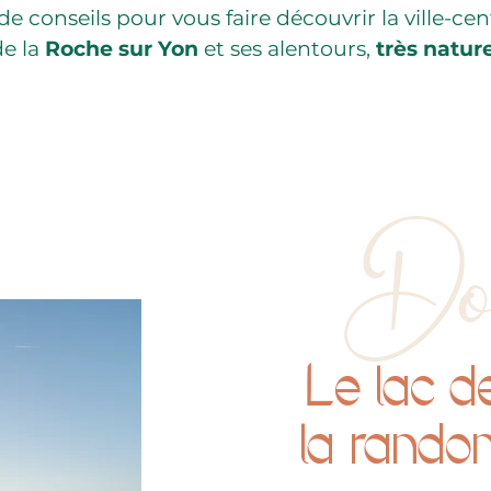
de conseils pour vous faire découvrir la ville-cen
de la
Roche sur Yon
et ses alentours,
très natur
Do
L
e lac 
la rando