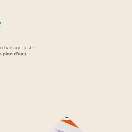
c
 barrage, juste
e plan d’eau
.