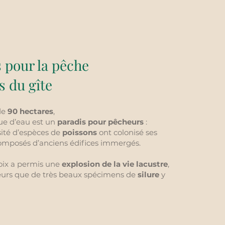
 pour la pêche
s du gîte
de
90 hectares
,
ue d’eau est un
paradis pour pêcheurs
:
ité d’espèces de
poissons
ont colonisé ses
composés d’anciens édifices immergés.
oix a permis une
explosion de la vie lacustre
,
leurs que de très beaux spécimens de
silure
y