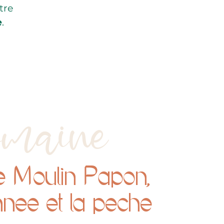
tre
e
.
maine
M
P
de
oulin
apon,
nnée et la pêche